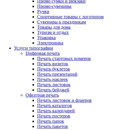
Промо сумки и рюкзаки
Промо-сувениры
Ручки
Спортивные товары с логотипом
Сувениры к праздникам
Товары для дома
Туризм и отдых
Упаковка
Электроника
Услуги типографии
Цифровая печать
Печать стартовых номеров
Печать визиток
Печать буклетов
Печать презентаций
Печать наклеек
Печать листовок
Печать бейджей
Офсетная печать
Печать листовок и флаеров
Печать каталогов
Печать календарей
Печать постеров
Печать папок
Печать пакетов