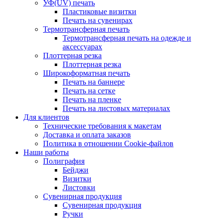
УФ(UV) печать
Пластиковые визитки
Печать на сувенирах
Термотрансферная печать
Термотрансферная печать на одежде и
аксессуарах
Плоттерная резка
Плоттерная резка
Широкоформатная печать
Печать на баннере
Печать на сетке
Печать на пленке
Печать на листовых материалах
Для клиентов
Технические требования к макетам
Доставка и оплата заказов
Политика в отношении Cookie-файлов
Наши работы
Полиграфия
Бейджи
Визитки
Листовки
Сувенирная продукция
Сувенирная продукция
Ручки