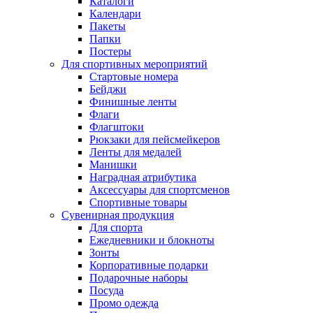
Каталоги
Календари
Пакеты
Папки
Постеры
Для спортивных мероприятий
Стартовые номера
Бейджи
Финишные ленты
Флаги
Флагштоки
Рюкзаки для пейсмейкеров
Ленты для медалей
Манишки
Наградная атрибутика
Аксессуары для спортсменов
Спортивные товары
Сувенирная продукция
Для спорта
Ежедневники и блокноты
Зонты
Корпоративные подарки
Подарочные наборы
Посуда
Промо одежда