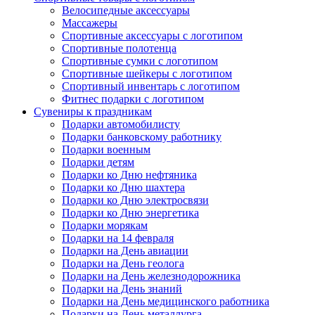
Велосипедные аксессуары
Массажеры
Спортивные аксессуары с логотипом
Спортивные полотенца
Спортивные сумки с логотипом
Спортивные шейкеры с логотипом
Спортивный инвентарь с логотипом
Фитнес подарки с логотипом
Сувениры к праздникам
Подарки автомобилисту
Подарки банковскому работнику
Подарки военным
Подарки детям
Подарки ко Дню нефтяника
Подарки ко Дню шахтера
Подарки ко Дню электросвязи
Подарки ко Дню энергетика
Подарки морякам
Подарки на 14 февраля
Подарки на День авиации
Подарки на День геолога
Подарки на День железнодорожника
Подарки на День знаний
Подарки на День медицинского работника
Подарки на День металлурга