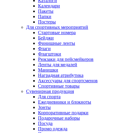
Каталоги
Календари
Пакеты
Папки
Постеры
Для спортивных мероприятий
Стартовые номера
Бейджи
Финишные ленты
Флаги
Флагштоки
Рюкзаки для пейсмейкеров
Ленты для медалей
Манишки
Наградная атрибутика
Аксессуары для спортсменов
Спортивные товары
Сувенирная продукция
Для спорта
Ежедневники и блокноты
Зонты
Корпоративные подарки
Подарочные наборы
Посуда
Промо одежда