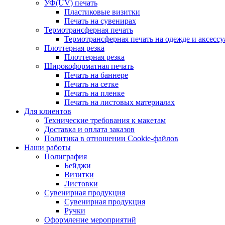
УФ(UV) печать
Пластиковые визитки
Печать на сувенирах
Термотрансферная печать
Термотрансферная печать на одежде и аксессу
Плоттерная резка
Плоттерная резка
Широкоформатная печать
Печать на баннере
Печать на сетке
Печать на пленке
Печать на листовых материалах
Для клиентов
Технические требования к макетам
Доставка и оплата заказов
Политика в отношении Cookie-файлов
Наши работы
Полиграфия
Бейджи
Визитки
Листовки
Сувенирная продукция
Сувенирная продукция
Ручки
Оформление мероприятий