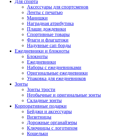
Для спорта
Аксессуары для спортсменов
Ленты с печатью
Манишки
Наградная атрибутика
Плащи дождевики
Спортивные товары
Флаги и флагштоки
Надувные сап борды
Ежедневники и блокноты
Блокноты
Ежедневники
Наборы с ежедневниками
Оригинальные ежедневники
Упаковка для ежедневников
Зонты
Зонты трости
Необычные и оригинальные зонты
Складные зонты
Корпоративные подарки
Бейджи и аксессуары
Визитницы
Дорожные органайзеры
Ключницы с логотипом
Кошельки