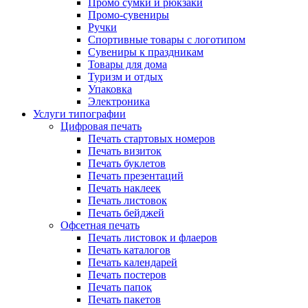
Промо сумки и рюкзаки
Промо-сувениры
Ручки
Спортивные товары с логотипом
Сувениры к праздникам
Товары для дома
Туризм и отдых
Упаковка
Электроника
Услуги типографии
Цифровая печать
Печать стартовых номеров
Печать визиток
Печать буклетов
Печать презентаций
Печать наклеек
Печать листовок
Печать бейджей
Офсетная печать
Печать листовок и флаеров
Печать каталогов
Печать календарей
Печать постеров
Печать папок
Печать пакетов