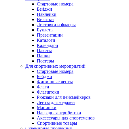
Стартовые номера
Бейджи
Наклейки
Визитки
Листовки и флаеры
Буклеты
Презентации
Каталоги
Календари
Пакеты
Папки
Постеры
Для спортивных мероприятий
Стартовые номера
Бейджи
Финишные ленты
Флаги
Флагштоки
Рюкзаки для пейсмейкеров
Ленты для медалей
Манишки
Наградная атрибутика
Аксессуары для спортсменов
Спортивные товары
Сувенирная продукция