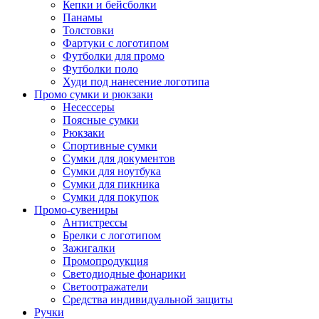
Кепки и бейсболки
Панамы
Толстовки
Фартуки с логотипом
Футболки для промо
Футболки поло
Худи под нанесение логотипа
Промо сумки и рюкзаки
Несессеры
Поясные сумки
Рюкзаки
Спортивные сумки
Сумки для документов
Сумки для ноутбука
Сумки для пикника
Сумки для покупок
Промо-сувениры
Антистрессы
Брелки с логотипом
Зажигалки
Промопродукция
Светодиодные фонарики
Светоотражатели
Средства индивидуальной защиты
Ручки