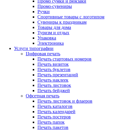
Промо сумки и рюкзаки
Промо-сувениры
Ручки
Спортивные товары с логотипом
Сувениры к праздникам
Товары для дома
Туризм и отдых
Упаковка
Электроника
Услуги типографии
Цифровая печать
Печать стартовых номеров
Печать визиток
Печать буклетов
Печать презентаций
Печать наклеек
Печать листовок
Печать бейджей
Офсетная печать
Печать листовок и флаеров
Печать каталогов
Печать календарей
Печать постеров
Печать папок
Печать пакетов