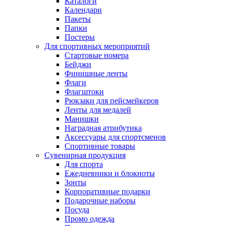
Каталоги
Календари
Пакеты
Папки
Постеры
Для спортивных мероприятий
Стартовые номера
Бейджи
Финишные ленты
Флаги
Флагштоки
Рюкзаки для пейсмейкеров
Ленты для медалей
Манишки
Наградная атрибутика
Аксессуары для спортсменов
Спортивные товары
Сувенирная продукция
Для спорта
Ежедневники и блокноты
Зонты
Корпоративные подарки
Подарочные наборы
Посуда
Промо одежда