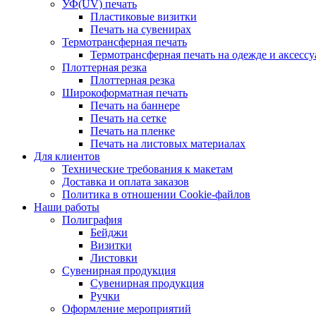
УФ(UV) печать
Пластиковые визитки
Печать на сувенирах
Термотрансферная печать
Термотрансферная печать на одежде и аксессу
Плоттерная резка
Плоттерная резка
Широкоформатная печать
Печать на баннере
Печать на сетке
Печать на пленке
Печать на листовых материалах
Для клиентов
Технические требования к макетам
Доставка и оплата заказов
Политика в отношении Cookie-файлов
Наши работы
Полиграфия
Бейджи
Визитки
Листовки
Сувенирная продукция
Сувенирная продукция
Ручки
Оформление мероприятий