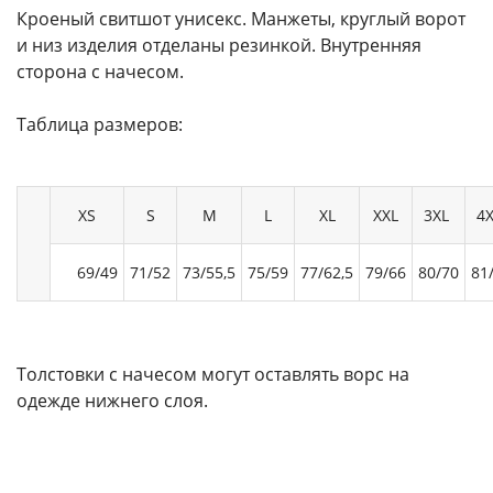
Кроеный свитшот унисекс. Манжеты, круглый ворот
и низ изделия отделаны резинкой. Внутренняя
сторона с начесом.
Таблица размеров:
XS
S
M
L
XL
XXL
3XL
4
69/49
71/52
73/55,5
75/59
77/62,5
79/66
80/70
81
Толстовки с начесом могут оставлять ворс на
одежде нижнего слоя.