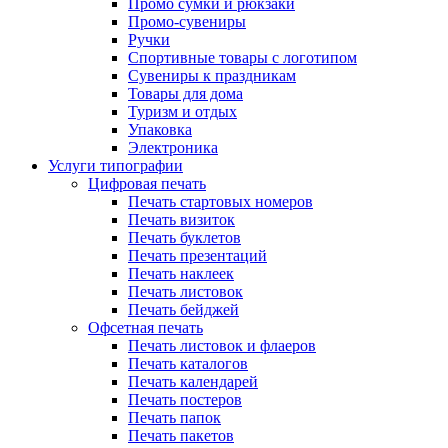
Промо сумки и рюкзаки
Промо-сувениры
Ручки
Спортивные товары с логотипом
Сувениры к праздникам
Товары для дома
Туризм и отдых
Упаковка
Электроника
Услуги типографии
Цифровая печать
Печать стартовых номеров
Печать визиток
Печать буклетов
Печать презентаций
Печать наклеек
Печать листовок
Печать бейджей
Офсетная печать
Печать листовок и флаеров
Печать каталогов
Печать календарей
Печать постеров
Печать папок
Печать пакетов