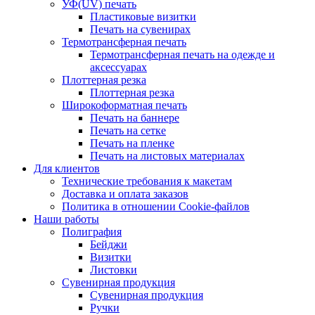
УФ(UV) печать
Пластиковые визитки
Печать на сувенирах
Термотрансферная печать
Термотрансферная печать на одежде и
аксессуарах
Плоттерная резка
Плоттерная резка
Широкоформатная печать
Печать на баннере
Печать на сетке
Печать на пленке
Печать на листовых материалах
Для клиентов
Технические требования к макетам
Доставка и оплата заказов
Политика в отношении Cookie-файлов
Наши работы
Полиграфия
Бейджи
Визитки
Листовки
Сувенирная продукция
Сувенирная продукция
Ручки