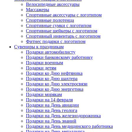
Велосипедные аксессуары
Массажеры
Спортивные аксессуары с логотипом
Спортивные полотенца
Спортивные сумки с логотипом
Спортивные шейкеры с логотипом
Спортивный инвентарь с логотипом
Фитнес подарки с логотипом
Сувениры к праздникам
Подарки автомобилисту
Подарки банковскому работнику
Подарки военным
Подарки детям
Подарки ко Дню нефтяника
Подарки ко Дню шахтера
Подарки ко Дню электросвязи
Подарки ко Дню энергетика
Подарки морякам
Подарки на 14 февраля
Подарки на День авиации
Подарки на День геолога
Подарки на День железнодорожника
Подарки на День знаний
Подарки на День медицинского работника
Подарки на День металлурга