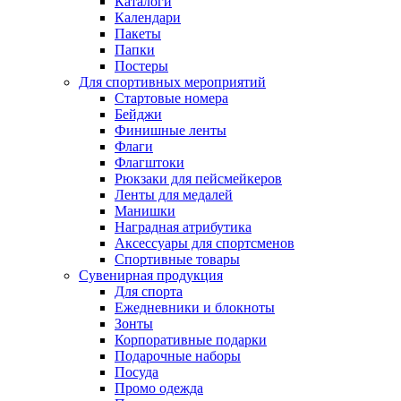
Каталоги
Календари
Пакеты
Папки
Постеры
Для спортивных мероприятий
Стартовые номера
Бейджи
Финишные ленты
Флаги
Флагштоки
Рюкзаки для пейсмейкеров
Ленты для медалей
Манишки
Наградная атрибутика
Аксессуары для спортсменов
Спортивные товары
Сувенирная продукция
Для спорта
Ежедневники и блокноты
Зонты
Корпоративные подарки
Подарочные наборы
Посуда
Промо одежда