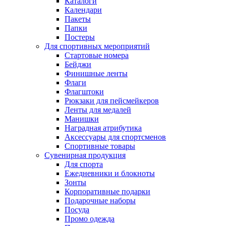
Каталоги
Календари
Пакеты
Папки
Постеры
Для спортивных мероприятий
Стартовые номера
Бейджи
Финишные ленты
Флаги
Флагштоки
Рюкзаки для пейсмейкеров
Ленты для медалей
Манишки
Наградная атрибутика
Аксессуары для спортсменов
Спортивные товары
Сувенирная продукция
Для спорта
Ежедневники и блокноты
Зонты
Корпоративные подарки
Подарочные наборы
Посуда
Промо одежда