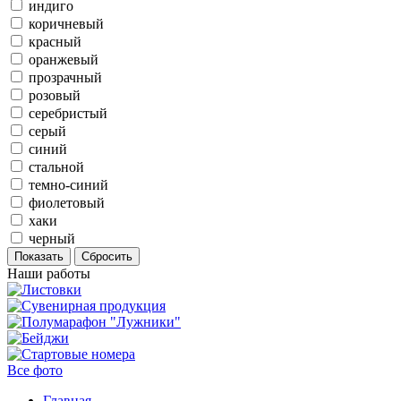
индиго
коричневый
красный
оранжевый
прозрачный
розовый
серебристый
серый
синий
стальной
темно-синий
фиолетовый
хаки
черный
Наши работы
Все фото
Главная