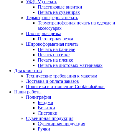
УФ(UV) печать
Пластиковые визитки
Печать на сувенирах
Термотрансферная печать
Термотрансферная печать на одежде и
аксессуарах
Плоттерная резка
Плоттерная резка
Широкоформатная печать
Печать на баннере
Печать на сетке
Печать на пленке
Печать на листовых материалах
Для клиентов
Технические требования к макетам
Доставка и оплата заказов
Политика в отношении Cookie-файлов
Наши работы
Полиграфия
Бейджи
Визитки
Листовки
Сувенирная продукция
Сувенирная продукция
Ручки