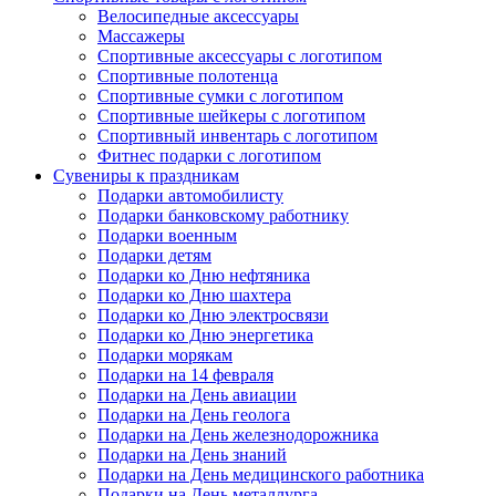
Велосипедные аксессуары
Массажеры
Спортивные аксессуары с логотипом
Спортивные полотенца
Спортивные сумки с логотипом
Спортивные шейкеры с логотипом
Спортивный инвентарь с логотипом
Фитнес подарки с логотипом
Сувениры к праздникам
Подарки автомобилисту
Подарки банковскому работнику
Подарки военным
Подарки детям
Подарки ко Дню нефтяника
Подарки ко Дню шахтера
Подарки ко Дню электросвязи
Подарки ко Дню энергетика
Подарки морякам
Подарки на 14 февраля
Подарки на День авиации
Подарки на День геолога
Подарки на День железнодорожника
Подарки на День знаний
Подарки на День медицинского работника
Подарки на День металлурга