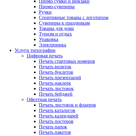
Промо сумки и рюкзаки
Промо-сувениры
Ручки
Спортивные товары с логотипом
Сувениры к праздникам
Товары для дома
Туризм и отдых
Упаковка
Электроника
Услуги типографии
Цифровая печать
Печать стартовых номеров
Печать визиток
Печать буклетов
Печать презентаций
Печать наклеек
Печать листовок
Печать бейджей
Офсетная печать
Печать листовок и флаеров
Печать каталогов
Печать календарей
Печать постеров
Печать папок
Печать пакетов