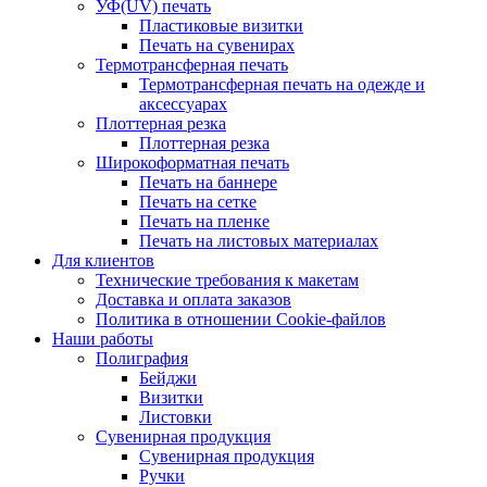
УФ(UV) печать
Пластиковые визитки
Печать на сувенирах
Термотрансферная печать
Термотрансферная печать на одежде и
аксессуарах
Плоттерная резка
Плоттерная резка
Широкоформатная печать
Печать на баннере
Печать на сетке
Печать на пленке
Печать на листовых материалах
Для клиентов
Технические требования к макетам
Доставка и оплата заказов
Политика в отношении Cookie-файлов
Наши работы
Полиграфия
Бейджи
Визитки
Листовки
Сувенирная продукция
Сувенирная продукция
Ручки