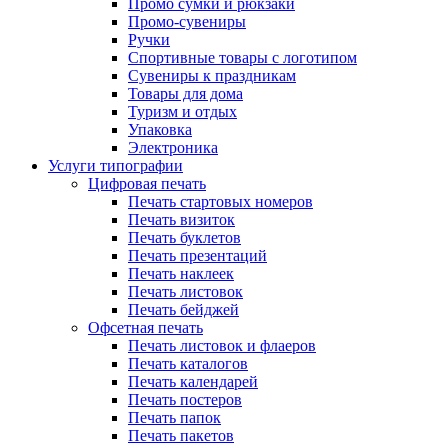
Промо сумки и рюкзаки
Промо-сувениры
Ручки
Спортивные товары с логотипом
Сувениры к праздникам
Товары для дома
Туризм и отдых
Упаковка
Электроника
Услуги типографии
Цифровая печать
Печать стартовых номеров
Печать визиток
Печать буклетов
Печать презентаций
Печать наклеек
Печать листовок
Печать бейджей
Офсетная печать
Печать листовок и флаеров
Печать каталогов
Печать календарей
Печать постеров
Печать папок
Печать пакетов