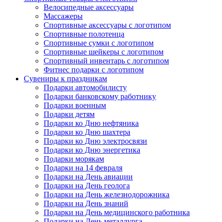
Велосипедные аксессуары
Массажеры
Спортивные аксессуары с логотипом
Спортивные полотенца
Спортивные сумки с логотипом
Спортивные шейкеры с логотипом
Спортивный инвентарь с логотипом
Фитнес подарки с логотипом
Сувениры к праздникам
Подарки автомобилисту
Подарки банковскому работнику
Подарки военным
Подарки детям
Подарки ко Дню нефтяника
Подарки ко Дню шахтера
Подарки ко Дню электросвязи
Подарки ко Дню энергетика
Подарки морякам
Подарки на 14 февраля
Подарки на День авиации
Подарки на День геолога
Подарки на День железнодорожника
Подарки на День знаний
Подарки на День медицинского работника
Подарки на День металлурга