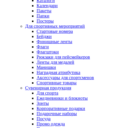
Каталоги
Календари
Пакеты
Папки
Постеры
Для спортивных мероприятий
Стартовые номера
Бейджи
Финишные ленты
Флаги
Флагштоки
Рюкзаки для пейсмейкеров
Ленты для медалей
Манишки
Наградная атрибутика
Аксессуары для спортсменов
Спортивные товары
Сувенирная продукция
Для спорта
Ежедневники и блокноты
Зонты
Корпоративные подарки
Подарочные наборы
Посуда
Промо одежда