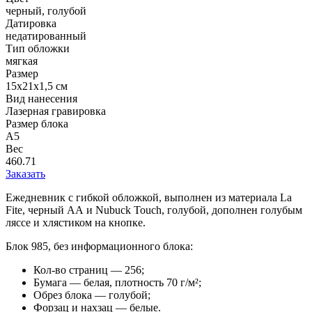
черный, голубой
Датировка
недатированный
Тип обложки
мягкая
Размер
15х21х1,5 см
Вид нанесения
Лазерная гравировка
Размер блока
А5
Вес
460.71
Заказать
Ежедневник с гибкой обложкой, выполнен из материала La
Fite, черный АА и Nubuck Touch, голубой, дополнен голубым
ляссе и хлястиком на кнопке.
Блок 985, без информационного блока:
Кол-во страниц — 256;
Бумага — белая, плотность 70 г/м²;
Обрез блока — голубой;
Форзац и нахзац — белые.