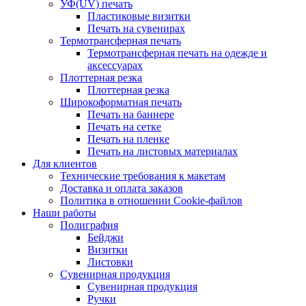
УФ(UV) печать
Пластиковые визитки
Печать на сувенирах
Термотрансферная печать
Термотрансферная печать на одежде и
аксессуарах
Плоттерная резка
Плоттерная резка
Широкоформатная печать
Печать на баннере
Печать на сетке
Печать на пленке
Печать на листовых материалах
Для клиентов
Технические требования к макетам
Доставка и оплата заказов
Политика в отношении Cookie-файлов
Наши работы
Полиграфия
Бейджи
Визитки
Листовки
Сувенирная продукция
Сувенирная продукция
Ручки