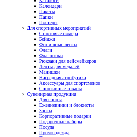
Каталоги
Календари
Пакеты
Папки
Постеры
Для спортивных мероприятий
Стартовые номера
Бейджи
Финишные ленты
Флаги
Флагштоки
Рюкзаки для пейсмейкеров
Ленты для медалей
Манишки
Наградная атрибутика
Аксессуары для спортсменов
Спортивные товары
Сувенирная продукция
Для спорта
Ежедневники и блокноты
Зонты
Корпоративные подарки
Подарочные наборы
Посуда
Промо одежда