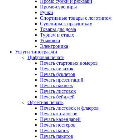
Промо сумки и рюкзаки
Промо-сувениры
Ручки
Спортивные товары с логотипом
Сувениры к праздникам
Товары для дома
Туризм и отдых
Упаковка
Электроника
Услуги типографии
Цифровая печать
Печать стартовых номеров
Печать визиток
Печать буклетов
Печать презентаций
Печать наклеек
Печать листовок
Печать бейджей
Офсетная печать
Печать листовок и флаеров
Печать каталогов
Печать календарей
Печать постеров
Печать папок
Печать пакетов