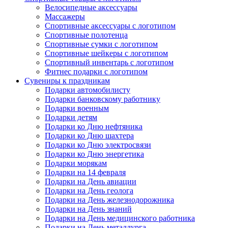
Велосипедные аксессуары
Массажеры
Спортивные аксессуары с логотипом
Спортивные полотенца
Спортивные сумки с логотипом
Спортивные шейкеры с логотипом
Спортивный инвентарь с логотипом
Фитнес подарки с логотипом
Сувениры к праздникам
Подарки автомобилисту
Подарки банковскому работнику
Подарки военным
Подарки детям
Подарки ко Дню нефтяника
Подарки ко Дню шахтера
Подарки ко Дню электросвязи
Подарки ко Дню энергетика
Подарки морякам
Подарки на 14 февраля
Подарки на День авиации
Подарки на День геолога
Подарки на День железнодорожника
Подарки на День знаний
Подарки на День медицинского работника
Подарки на День металлурга