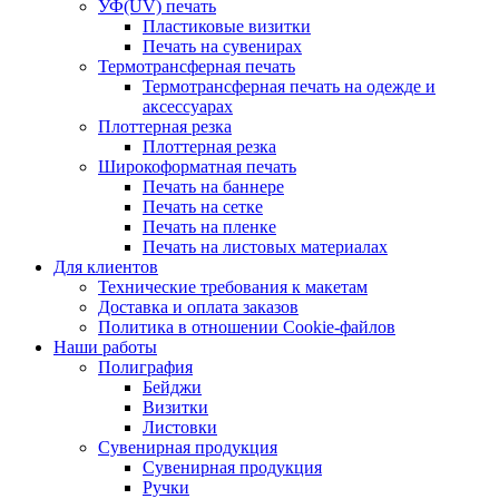
УФ(UV) печать
Пластиковые визитки
Печать на сувенирах
Термотрансферная печать
Термотрансферная печать на одежде и
аксессуарах
Плоттерная резка
Плоттерная резка
Широкоформатная печать
Печать на баннере
Печать на сетке
Печать на пленке
Печать на листовых материалах
Для клиентов
Технические требования к макетам
Доставка и оплата заказов
Политика в отношении Cookie-файлов
Наши работы
Полиграфия
Бейджи
Визитки
Листовки
Сувенирная продукция
Сувенирная продукция
Ручки