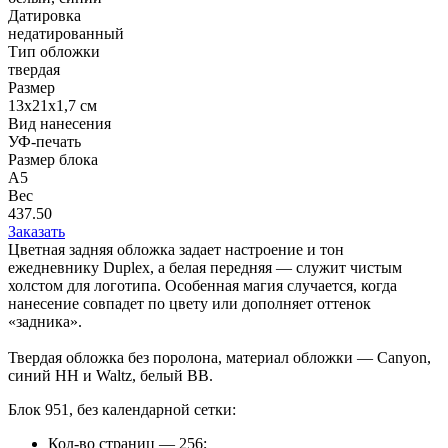
Датировка
недатированный
Тип обложки
твердая
Размер
13х21х1,7 см
Вид нанесения
УФ-печать
Размер блока
А5
Вес
437.50
Заказать
Цветная задняя обложка задает настроение и тон
ежедневнику Duplex, а белая передняя — служит чистым
холстом для логотипа. Особенная магия случается, когда
нанесение совпадет по цвету или дополняет оттенок
«задника».
Твердая обложка без поролона, материал обложки — Canyon,
синий НН и Waltz, белый BB.
Блок 951, без календарной сетки:
Кол-во страниц — 256;