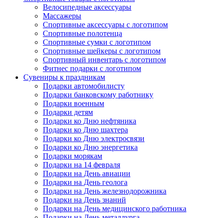
Велосипедные аксессуары
Массажеры
Спортивные аксессуары с логотипом
Спортивные полотенца
Спортивные сумки с логотипом
Спортивные шейкеры с логотипом
Спортивный инвентарь с логотипом
Фитнес подарки с логотипом
Сувениры к праздникам
Подарки автомобилисту
Подарки банковскому работнику
Подарки военным
Подарки детям
Подарки ко Дню нефтяника
Подарки ко Дню шахтера
Подарки ко Дню электросвязи
Подарки ко Дню энергетика
Подарки морякам
Подарки на 14 февраля
Подарки на День авиации
Подарки на День геолога
Подарки на День железнодорожника
Подарки на День знаний
Подарки на День медицинского работника
Подарки на День металлурга