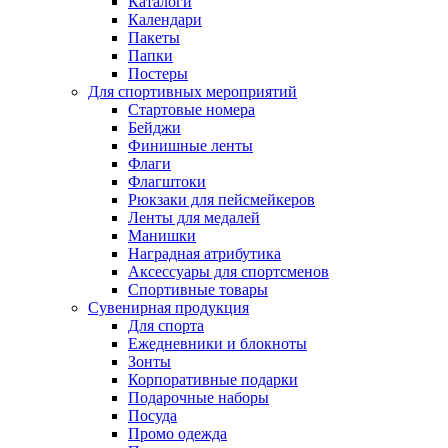
Каталоги
Календари
Пакеты
Папки
Постеры
Для спортивных мероприятий
Стартовые номера
Бейджи
Финишные ленты
Флаги
Флагштоки
Рюкзаки для пейсмейкеров
Ленты для медалей
Манишки
Наградная атрибутика
Аксессуары для спортсменов
Спортивные товары
Сувенирная продукция
Для спорта
Ежедневники и блокноты
Зонты
Корпоративные подарки
Подарочные наборы
Посуда
Промо одежда