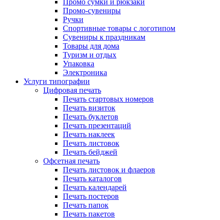
Промо сумки и рюкзаки
Промо-сувениры
Ручки
Спортивные товары с логотипом
Сувениры к праздникам
Товары для дома
Туризм и отдых
Упаковка
Электроника
Услуги типографии
Цифровая печать
Печать стартовых номеров
Печать визиток
Печать буклетов
Печать презентаций
Печать наклеек
Печать листовок
Печать бейджей
Офсетная печать
Печать листовок и флаеров
Печать каталогов
Печать календарей
Печать постеров
Печать папок
Печать пакетов