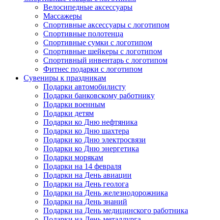
Велосипедные аксессуары
Массажеры
Спортивные аксессуары с логотипом
Спортивные полотенца
Спортивные сумки с логотипом
Спортивные шейкеры с логотипом
Спортивный инвентарь с логотипом
Фитнес подарки с логотипом
Сувениры к праздникам
Подарки автомобилисту
Подарки банковскому работнику
Подарки военным
Подарки детям
Подарки ко Дню нефтяника
Подарки ко Дню шахтера
Подарки ко Дню электросвязи
Подарки ко Дню энергетика
Подарки морякам
Подарки на 14 февраля
Подарки на День авиации
Подарки на День геолога
Подарки на День железнодорожника
Подарки на День знаний
Подарки на День медицинского работника
Подарки на День металлурга