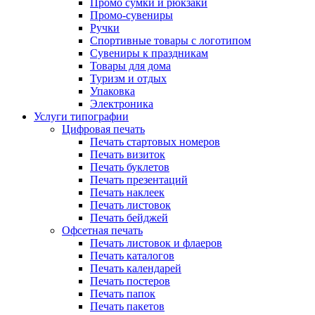
Промо сумки и рюкзаки
Промо-сувениры
Ручки
Спортивные товары с логотипом
Сувениры к праздникам
Товары для дома
Туризм и отдых
Упаковка
Электроника
Услуги типографии
Цифровая печать
Печать стартовых номеров
Печать визиток
Печать буклетов
Печать презентаций
Печать наклеек
Печать листовок
Печать бейджей
Офсетная печать
Печать листовок и флаеров
Печать каталогов
Печать календарей
Печать постеров
Печать папок
Печать пакетов