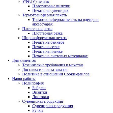
УФ(UV) печать
Пластиковые визитки
Печать на сувенирах
Термотрансферная печать
Термотрансферная печать на одежде и
аксессуарах
Плоттерная резка
Плоттерная резка
Широкоформатная печать
Печать на баннере
Печать на сетке
Печать на пленке
Печать на листовых материалах
Для клиентов
Технические требования к макетам
Доставка и оплата заказов
Политика в отношении Cookie-файлов
Наши работы
Полиграфия
Бейджи
Визитки
Листовки
Сувенирная продукция
Сувенирная продукция
Ручки