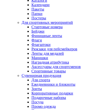
Каталоги
Календари
Пакеты
Папки
Постеры
Для спортивных мероприятий
Стартовые номера
Бейджи
Финишные ленты
Флаги
Флагштоки
Рюкзаки для пейсмейкеров
Ленты для медалей
Манишки
Наградная атрибутика
Аксессуары для спортсменов
Спортивные товары
Сувенирная продукция
Для спорта
Ежедневники и блокноты
Зонты
Корпоративные подарки
Подарочные наборы
Посуда
Промо одежда