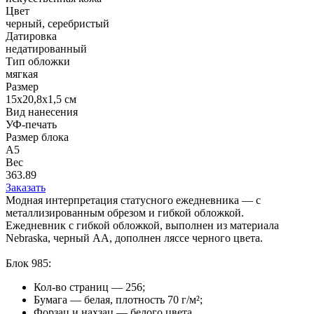
Цвет
черный, серебристый
Датировка
недатированный
Тип обложки
мягкая
Размер
15х20,8х1,5 см
Вид нанесения
УФ-печать
Размер блока
А5
Вес
363.89
Заказать
Модная интерпретация статусного ежедневника — с
металлизированным обрезом и гибкой обложкой.
Ежедневник с гибкой обложкой, выполнен из материала
Nebraska, черный АА, дополнен ляссе черного цвета.
Блок 985:
Кол-во страниц — 256;
Бумага — белая, плотность 70 г/м²;
Форзац и нахзац — белого цвета.