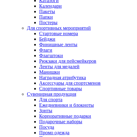
Каталоги
Календари
Пакеты
Папки
Постеры
Для спортивных мероприятий
Стартовые номера
Бейджи
Финишные ленты
Флаги
Флагштоки
Рюкзаки для пейсмейкеров
Ленты для медалей
Манишки
Наградная атрибутика
Аксессуары для спортсменов
Спортивные товары
Сувенирная продукция
Для спорта
Ежедневники и блокноты
Зонты
Корпоративные подарки
Подарочные наборы
Посуда
Промо одежда