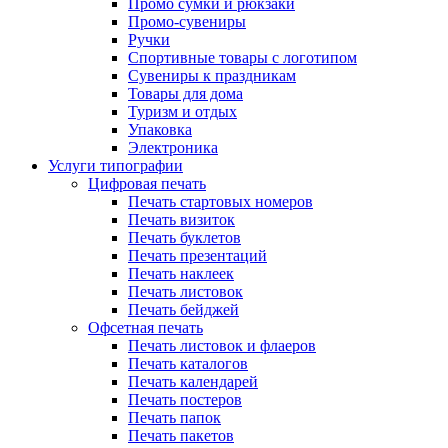
Промо сумки и рюкзаки
Промо-сувениры
Ручки
Спортивные товары с логотипом
Сувениры к праздникам
Товары для дома
Туризм и отдых
Упаковка
Электроника
Услуги типографии
Цифровая печать
Печать стартовых номеров
Печать визиток
Печать буклетов
Печать презентаций
Печать наклеек
Печать листовок
Печать бейджей
Офсетная печать
Печать листовок и флаеров
Печать каталогов
Печать календарей
Печать постеров
Печать папок
Печать пакетов