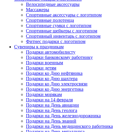
Велосипедные аксессуары
Массажеры
Спортивные аксессуары с логотипом
Спортивные полотенца
Спортивные сумки с логотипом
Спортивные шейкеры с логотипом
Спортивный инвентарь с логотипом
Фитнес подарки с логотипом
Сувениры к праздникам
Подарки автомобилисту
Подарки банковскому работнику
Подарки военным
Подарки детям
Подарки ко Дню нефтяника
Подарки ко Дню шахтера
Подарки ко Дню электросвязи
Подарки ко Дню энергетика
Подарки морякам
Подарки на 14 февраля
Подарки на День авиации
Подарки на День геолога
Подарки на День железнодорожника
Подарки на День знаний
Подарки на День медицинского работника
Подарки на День металлурга