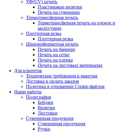
УФ(UV) печать
Пластиковые визитки
Печать на сувенирах
Термотрансферная печать
Термотрансферная печать на одежде и
аксессуарах
Плоттерная резка
Плоттерная резка
Широкоформатная печать
Печать на баннере
Печать на сетке
Печать на пленке
Печать на листовых материалах
Для клиентов
Технические требования к макетам
Доставка и оплата заказов
Политика в отношении Cookie-файлов
Наши работы
Полиграфия
Бейджи
Визитки
Листовки
Сувенирная продукция
Сувенирная продукция
Ручки