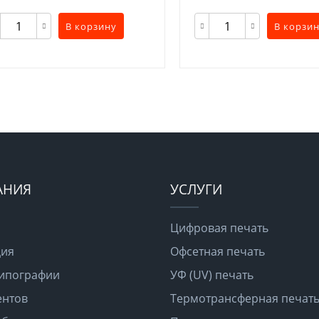
В корзину
В корзи
АНИЯ
УСЛУГИ
Цифровая печать
ция
Офсетная печать
типографии
УФ (UV) печать
ентов
Термотрансферная печат