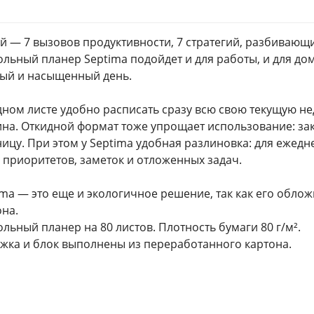
ей — 7 вызовов продуктивности, 7 стратегий, разбивающи
ольный планер Septima подойдет и для работы, и для до
ый и насыщенный день.
дном листе удобно расписать сразу всю свою текущую не
ина. Откидной формат тоже упрощает использование: за
ницу. При этом у Septima удобная разлиновка: для ежед
и приоритетов, заметок и отложенных задач.
ima — это еще и экологичное решение, так как его обло
она.
ольный планер на 80 листов. Плотность бумаги 80 г/м².
жка и блок выполнены из переработанного картона.