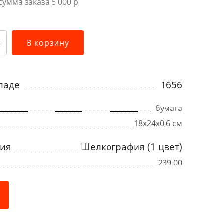
умма заказа 5 000 р
В корзину
кладе
1656
бумага
18х24х0,6 см
ния
Шелкография (1 цвет)
239.00