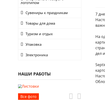
логотипом
Сувениры к праздникам
7 дн
Наст
Товары для дома
важн
Туризм и отдых
На о
карт
Упаковка
стра
дел 
Электроника
Sept
карт
НАШИ РАБОТЫ
Наст
Обло
Все фото