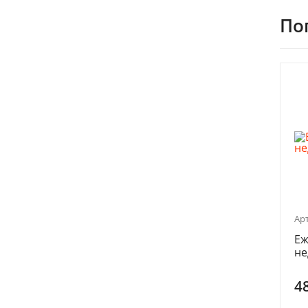
По
Арт
Еж
не
4