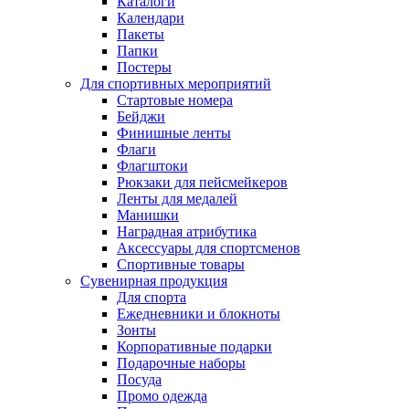
Каталоги
Календари
Пакеты
Папки
Постеры
Для спортивных мероприятий
Стартовые номера
Бейджи
Финишные ленты
Флаги
Флагштоки
Рюкзаки для пейсмейкеров
Ленты для медалей
Манишки
Наградная атрибутика
Аксессуары для спортсменов
Спортивные товары
Сувенирная продукция
Для спорта
Ежедневники и блокноты
Зонты
Корпоративные подарки
Подарочные наборы
Посуда
Промо одежда