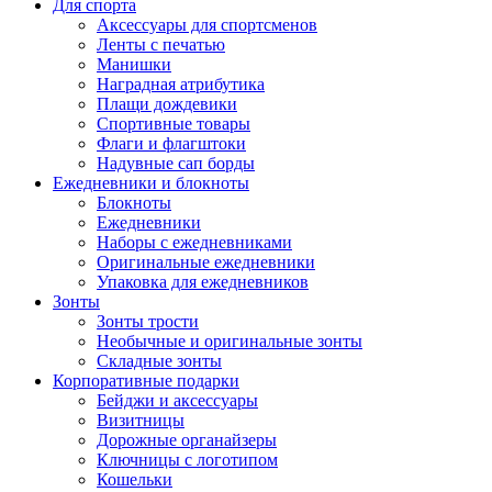
Для спорта
Аксессуары для спортсменов
Ленты с печатью
Манишки
Наградная атрибутика
Плащи дождевики
Спортивные товары
Флаги и флагштоки
Надувные сап борды
Ежедневники и блокноты
Блокноты
Ежедневники
Наборы с ежедневниками
Оригинальные ежедневники
Упаковка для ежедневников
Зонты
Зонты трости
Необычные и оригинальные зонты
Складные зонты
Корпоративные подарки
Бейджи и аксессуары
Визитницы
Дорожные органайзеры
Ключницы с логотипом
Кошельки