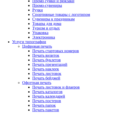
Промо сумки и рюкзаки
Промо-сувениры
Ручки
Спортивные товары с логотипом
Сувениры к праздникам
Товары для дома
Туризм и отдых
Упаковка
Электроника
Услуги типографии
Цифровая печать
Печать стартовых номеров
Печать визиток
Печать буклетов
Печать презентаций
Печать наклеек
Печать листовок
Печать бейджей
Офсетная печать
Печать листовок и флаеров
Печать каталогов
Печать календарей
Печать постеров
Печать папок
Печать пакетов