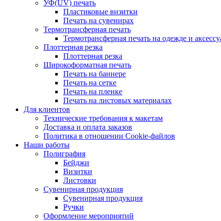
УФ(UV) печать
Пластиковые визитки
Печать на сувенирах
Термотрансферная печать
Термотрансферная печать на одежде и аксессу
Плоттерная резка
Плоттерная резка
Широкоформатная печать
Печать на баннере
Печать на сетке
Печать на пленке
Печать на листовых материалах
Для клиентов
Технические требования к макетам
Доставка и оплата заказов
Политика в отношении Cookie-файлов
Наши работы
Полиграфия
Бейджи
Визитки
Листовки
Сувенирная продукция
Сувенирная продукция
Ручки
Оформление мероприятий