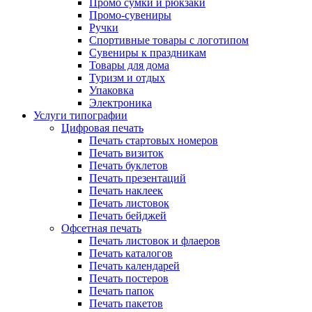
Промо сумки и рюкзаки
Промо-сувениры
Ручки
Спортивные товары с логотипом
Сувениры к праздникам
Товары для дома
Туризм и отдых
Упаковка
Электроника
Услуги типографии
Цифровая печать
Печать стартовых номеров
Печать визиток
Печать буклетов
Печать презентаций
Печать наклеек
Печать листовок
Печать бейджей
Офсетная печать
Печать листовок и флаеров
Печать каталогов
Печать календарей
Печать постеров
Печать папок
Печать пакетов