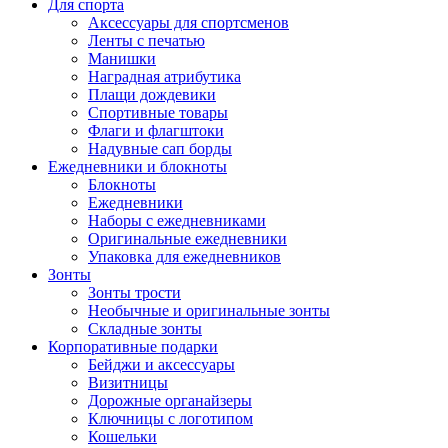
Для спорта
Аксессуары для спортсменов
Ленты с печатью
Манишки
Наградная атрибутика
Плащи дождевики
Спортивные товары
Флаги и флагштоки
Надувные сап борды
Ежедневники и блокноты
Блокноты
Ежедневники
Наборы с ежедневниками
Оригинальные ежедневники
Упаковка для ежедневников
Зонты
Зонты трости
Необычные и оригинальные зонты
Складные зонты
Корпоративные подарки
Бейджи и аксессуары
Визитницы
Дорожные органайзеры
Ключницы с логотипом
Кошельки