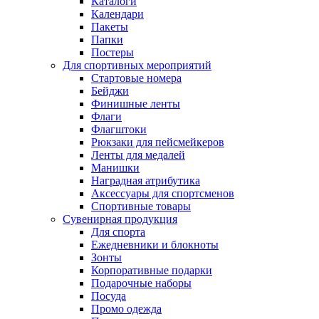
Каталоги
Календари
Пакеты
Папки
Постеры
Для спортивных мероприятий
Стартовые номера
Бейджи
Финишные ленты
Флаги
Флагштоки
Рюкзаки для пейсмейкеров
Ленты для медалей
Манишки
Наградная атрибутика
Аксессуары для спортсменов
Спортивные товары
Сувенирная продукция
Для спорта
Ежедневники и блокноты
Зонты
Корпоративные подарки
Подарочные наборы
Посуда
Промо одежда