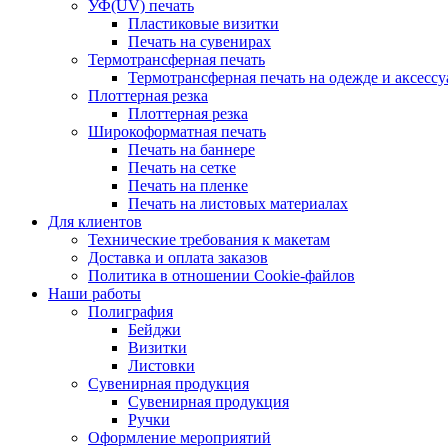
УФ(UV) печать
Пластиковые визитки
Печать на сувенирах
Термотрансферная печать
Термотрансферная печать на одежде и аксессу
Плоттерная резка
Плоттерная резка
Широкоформатная печать
Печать на баннере
Печать на сетке
Печать на пленке
Печать на листовых материалах
Для клиентов
Технические требования к макетам
Доставка и оплата заказов
Политика в отношении Cookie-файлов
Наши работы
Полиграфия
Бейджи
Визитки
Листовки
Сувенирная продукция
Сувенирная продукция
Ручки
Оформление мероприятий