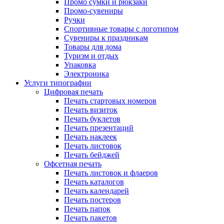
Промо сумки и рюкзаки
Промо-сувениры
Ручки
Спортивные товары с логотипом
Сувениры к праздникам
Товары для дома
Туризм и отдых
Упаковка
Электроника
Услуги типографии
Цифровая печать
Печать стартовых номеров
Печать визиток
Печать буклетов
Печать презентаций
Печать наклеек
Печать листовок
Печать бейджей
Офсетная печать
Печать листовок и флаеров
Печать каталогов
Печать календарей
Печать постеров
Печать папок
Печать пакетов