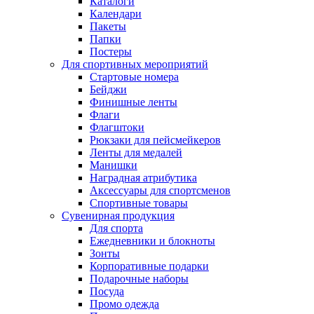
Каталоги
Календари
Пакеты
Папки
Постеры
Для спортивных мероприятий
Стартовые номера
Бейджи
Финишные ленты
Флаги
Флагштоки
Рюкзаки для пейсмейкеров
Ленты для медалей
Манишки
Наградная атрибутика
Аксессуары для спортсменов
Спортивные товары
Сувенирная продукция
Для спорта
Ежедневники и блокноты
Зонты
Корпоративные подарки
Подарочные наборы
Посуда
Промо одежда