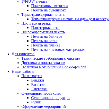
УФ(UV) печать
Пластиковые визитки
Печать на сувенирах
Термотрансферная печать
Термотрансферная печать на одежде и аксессу
Плоттерная резка
Плоттерная резка
Широкоформатная печать
Печать на баннере
Печать на сетке
Печать на пленке
Печать на листовых материалах
Для клиентов
Технические требования к макетам
Доставка и оплата заказов
Политика в отношении Cookie-файлов
Наши работы
Полиграфия
Бейджи
Визитки
Листовки
Сувенирная продукция
Сувенирная продукция
Ручки
Оформление мероприятий