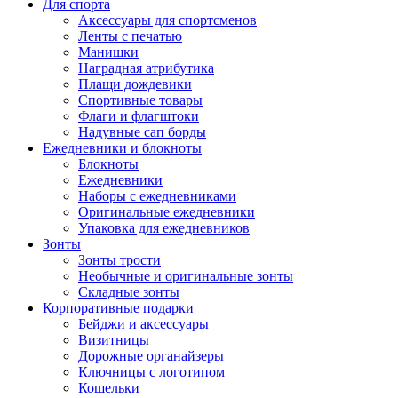
Для спорта
Аксессуары для спортсменов
Ленты с печатью
Манишки
Наградная атрибутика
Плащи дождевики
Спортивные товары
Флаги и флагштоки
Надувные сап борды
Ежедневники и блокноты
Блокноты
Ежедневники
Наборы с ежедневниками
Оригинальные ежедневники
Упаковка для ежедневников
Зонты
Зонты трости
Необычные и оригинальные зонты
Складные зонты
Корпоративные подарки
Бейджи и аксессуары
Визитницы
Дорожные органайзеры
Ключницы с логотипом
Кошельки