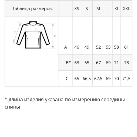
Таблица размеров:
XS
S
M
L
XL
XXL
А
46
49
52
55
58
61
B*
63
65
67
69
71
73
C
65
66,5
67,5
69
70
71,5
* длина изделия указана по измерению середины
спины