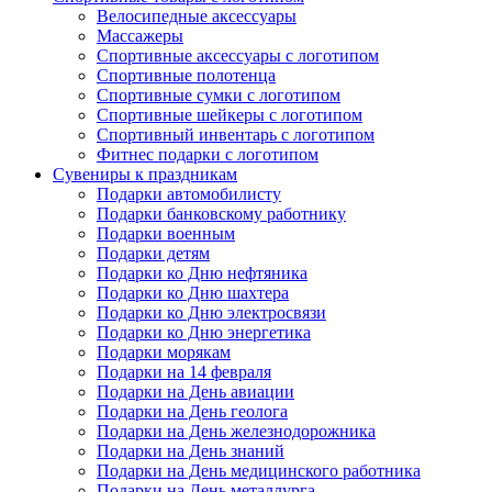
Велосипедные аксессуары
Массажеры
Спортивные аксессуары с логотипом
Спортивные полотенца
Спортивные сумки с логотипом
Спортивные шейкеры с логотипом
Спортивный инвентарь с логотипом
Фитнес подарки с логотипом
Сувениры к праздникам
Подарки автомобилисту
Подарки банковскому работнику
Подарки военным
Подарки детям
Подарки ко Дню нефтяника
Подарки ко Дню шахтера
Подарки ко Дню электросвязи
Подарки ко Дню энергетика
Подарки морякам
Подарки на 14 февраля
Подарки на День авиации
Подарки на День геолога
Подарки на День железнодорожника
Подарки на День знаний
Подарки на День медицинского работника
Подарки на День металлурга