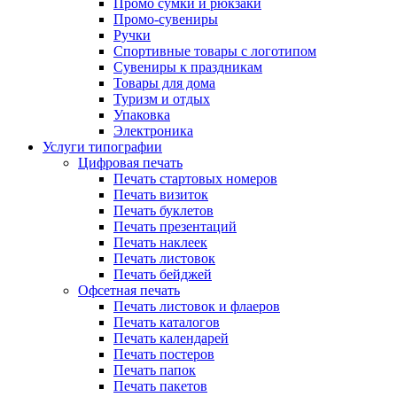
Промо сумки и рюкзаки
Промо-сувениры
Ручки
Спортивные товары с логотипом
Сувениры к праздникам
Товары для дома
Туризм и отдых
Упаковка
Электроника
Услуги типографии
Цифровая печать
Печать стартовых номеров
Печать визиток
Печать буклетов
Печать презентаций
Печать наклеек
Печать листовок
Печать бейджей
Офсетная печать
Печать листовок и флаеров
Печать каталогов
Печать календарей
Печать постеров
Печать папок
Печать пакетов