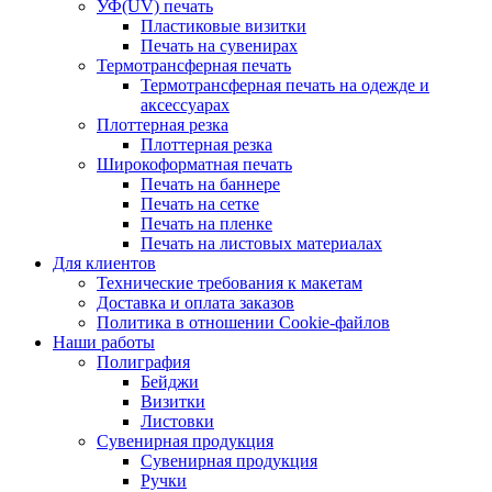
УФ(UV) печать
Пластиковые визитки
Печать на сувенирах
Термотрансферная печать
Термотрансферная печать на одежде и
аксессуарах
Плоттерная резка
Плоттерная резка
Широкоформатная печать
Печать на баннере
Печать на сетке
Печать на пленке
Печать на листовых материалах
Для клиентов
Технические требования к макетам
Доставка и оплата заказов
Политика в отношении Cookie-файлов
Наши работы
Полиграфия
Бейджи
Визитки
Листовки
Сувенирная продукция
Сувенирная продукция
Ручки