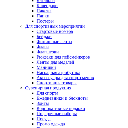
Каталоги
Календари
Пакеты
Папки
Постеры
Для спортивных мероприятий
Стартовые номера
Бейджи
Финишные ленты
Флаги
Флагштоки
Рюкзаки для пейсмейкеров
Ленты для медалей
Манишки
Наградная атрибутика
Аксессуары для спортсменов
Спортивные товары
Сувенирная продукция
Для спорта
Ежедневники и блокноты
Зонты
Корпоративные подарки
Подарочные наборы
Посуда
Промо одежда